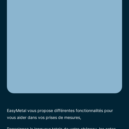
Actualités
Contact
Support & téléchargements
Connexion
EasyMetal vous propose différentes fonctionnalités pour
vous aider dans vos prises de mesures,
Renseignez la longueur totale de votre chéneau, les cotes