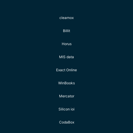
clearnox
Billit
Horus
MIS data
Exact Online
WinBooks
Mercator
Silicon ioi
CodaBox